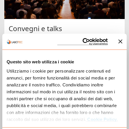
Convegni e talks
Un riccchissimo programma di convegni e workshop,
organizzati con aziende espositrici e content partner
selezionati, vi accompagnerà per tutti i due giorni della
fiera. Scopri tutti gli appuntamenti previsti, la
Questo sito web utilizza i cookie
partecipazione è sempre gratuita!
Utilizziamo i cookie per personalizzare contenuti ed
annunci, per fornire funzionalità dei social media e per
Vai al Programma Convegni
analizzare il nostro traffico. Condividiamo inoltre
informazioni sul modo in cui utilizza il nostro sito con i
nostri partner che si occupano di analisi dei dati web,
pubblicità e social media, i quali potrebbero combinarle
con altre informazioni che ha fornito loro o che hanno
raccolto dal suo utilizzo dei loro servizi.
Cookie Policy.