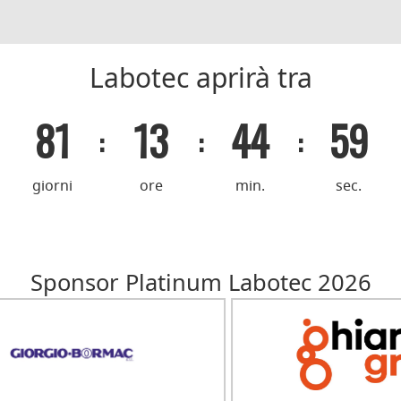
Labotec aprirà tra
81
13
44
58
:
:
:
giorni
ore
min.
sec.
Sponsor Platinum Labotec 2026