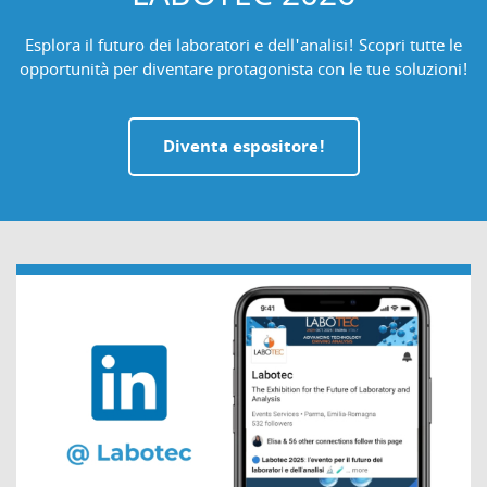
Esplora il futuro dei laboratori e dell'analisi! Scopri tutte le
opportunità per diventare protagonista con le tue soluzioni!
Diventa espositore!