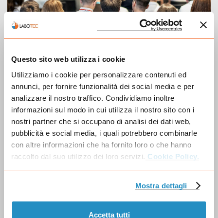
Conferenze e seminari
Questo sito web utilizza i cookie
Scopri il ricco programma di conferenze e workshop
Utilizziamo i cookie per personalizzare contenuti ed
dedicati ai temi più influenti del settore.
annunci, per fornire funzionalità dei social media e per
analizzare il nostro traffico. Condividiamo inoltre
Vai al programma convegni
informazioni sul modo in cui utilizza il nostro sito con i
nostri partner che si occupano di analisi dei dati web,
pubblicità e social media, i quali potrebbero combinarle
con altre informazioni che ha fornito loro o che hanno
raccolto dal suo utilizzo dei loro servizi.
Cookie Policy.
Mostra dettagli
Accetta tutti